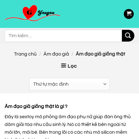
Chuyển
đến
nội
dung
Tìm
kiếm:
Trang chủ
/
Âm đạo giả
/
Âm đạo giả giống thật
Lọc
Âm đạo giả giống thật là gì ?
Đây là sextoy mô phỏng âm đạo phụ nữ giúp đàn ông thủ
dâm giải tòa nhu cầu sinh lý. Nó có thiết kế bên ngoài từ
môi lớn, môi bé. Bên trong lõi có các nhú mô silicon mềm