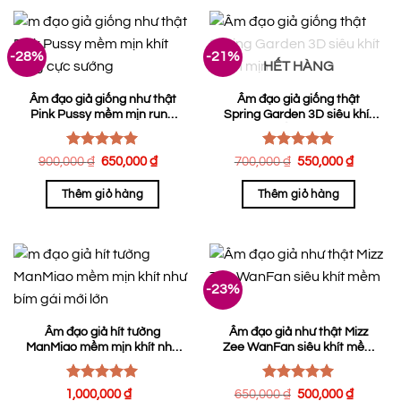
-28%
-21%
HẾT HÀNG
Âm đạo giả giống như thật
Âm đạo giả giống thật
Pink Pussy mềm mịn rung
Spring Garden 3D siêu khít
cực sướng
mềm mịn
Được xếp
Được xếp
Giá
Giá
Giá
Giá
900,000
₫
650,000
₫
700,000
₫
550,000
₫
hạng
gốc
5.00
hiện
hạng
gốc
5.00
hiện
là:
tại
là:
tại
5 sao
5 sao
Thêm giỏ hàng
Thêm giỏ hàng
900,000 ₫.
là:
700,000 ₫.
là:
650,000 ₫.
550,00
-23%
Âm đạo giả hít tường
Âm đạo giả như thật Mizz
ManMiao mềm mịn khít như
Zee WanFan siêu khít mềm
bím gái mới lớn
mịn
Được xếp
Được xếp
Giá
Giá
1,000,000
₫
650,000
₫
500,000
₫