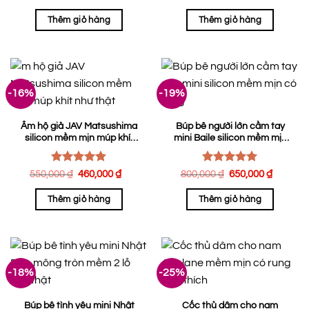
hạng
5.00
hạng
gốc
5.00
hiện
là:
tại
5 sao
5 sao
Thêm giỏ hàng
Thêm giỏ hàng
650,000 ₫.
là:
500,00
-16%
-19%
Âm hộ giả JAV Matsushima
Búp bê người lớn cầm tay
silicon mềm mịn múp khít
mini Baile silicon mềm mịn
như thật
có rung
Được xếp
Được xếp
Giá
Giá
Giá
Giá
550,000
₫
460,000
₫
800,000
₫
650,000
₫
hạng
gốc
5.00
hiện
hạng
gốc
5.00
hiện
là:
tại
là:
tại
5 sao
5 sao
Thêm giỏ hàng
Thêm giỏ hàng
550,000 ₫.
là:
800,000 ₫.
là:
460,000 ₫.
650,00
-18%
-25%
Búp bê tình yêu mini Nhật
Cốc thủ dâm cho nam