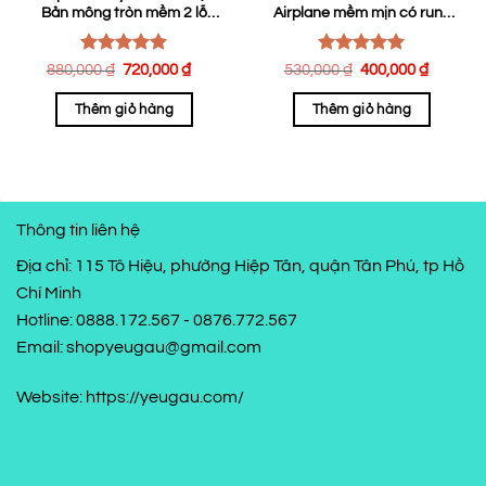
Bản mông tròn mềm 2 lỗ
Airplane mềm mịn có rung
như thật
kích thích
Được xếp
Được xếp
Giá
Giá
Giá
Giá
880,000
₫
720,000
₫
530,000
₫
400,000
₫
hạng
gốc
5.00
hiện
hạng
gốc
5.00
hiện
là:
tại
là:
tại
5 sao
5 sao
Thêm giỏ hàng
Thêm giỏ hàng
880,000 ₫.
là:
530,000 ₫.
là:
720,000 ₫.
400,00
Thông tin liên hệ
Địa chỉ: 115 Tô Hiệu, phường Hiệp Tân, quận Tân Phú, tp Hồ
Chí Minh
Hotline: 0888.172.567 - 0876.772.567
Email: shopyeugau@gmail.com
Website: https://yeugau.com/