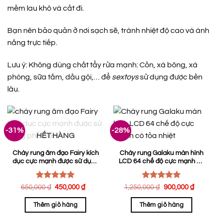
mềm lau khô và cất đi.
Bạn nên bảo quản ở nơi sạch sẽ, tránh nhiệt độ cao và ánh
nắng trực tiếp.
Lưu ý: Không dùng chất tẩy rửa mạnh: Cồn, xà bông, xà
phòng, sữa tắm, dầu gội,… để
sextoys
sử dụng được bền
lâu.
-31%
-28%
HẾT HÀNG
Chày rung âm đạo Fairy kích
Chày rung Galaku màn hình
dục cực mạnh được sử dụng
LCD 64 chế độ cực mạnh có
phổ biến
tỏa nhiệt
Được xếp
Được xếp
Giá
Giá
Giá
Giá
650,000
₫
450,000
₫
1,250,000
₫
900,000
₫
hạng
gốc
5.00
hiện
hạng
5.00
gốc
hiện
là:
tại
là:
tại
5 sao
5 sao
Thêm giỏ hàng
Thêm giỏ hàng
650,000 ₫.
là:
1,250,000 ₫.
là:
450,000 ₫.
900,0