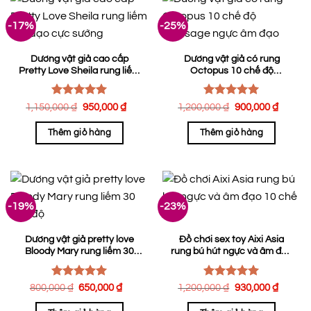
-17%
-25%
Dương vật giả cao cấp
Dương vật giả có rung
Pretty Love Sheila rung liếm
Octopus 10 chế độ
15 chế độ
massage ngực âm đạo
Được xếp
Được xếp
Giá
Giá
Giá
Giá
1,150,000
₫
950,000
₫
1,200,000
₫
900,000
₫
hạng
5.00
gốc
hiện
hạng
5.00
gốc
hiện
là:
tại
là:
tại
5 sao
5 sao
Thêm giỏ hàng
Thêm giỏ hàng
1,150,000 ₫.
là:
1,200,000 ₫.
là:
950,000 ₫.
900,0
-19%
-23%
Dương vật giả pretty love
Đồ chơi sex toy Aixi Asia
Bloody Mary rung liếm 30
rung bú hút ngực và âm đạo
chế độ
10 chế độ
Được xếp
Được xếp
Giá
Giá
Giá
Giá
800,000
₫
650,000
₫
1,200,000
₫
930,000
₫
hạng
gốc
5.00
hiện
hạng
5.00
gốc
hiện
là:
tại
là:
tại
5 sao
5 sao