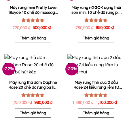
Máy rung mini Pretty Love
Máy rung nữ GOK dạng thỏi
Boyce 10 chế độ massage
son mini 10 chế độ rung pin
kích dục
sạc
Được xếp
Được xếp
Giá
Giá
Giá
Giá
720,000
₫
500,000
₫
780,000
₫
650,000
₫
hạng
gốc
5.00
hiện
hạng
gốc
5.00
hiện
là:
tại
là:
tại
5 sao
5 sao
Thêm giỏ hàng
Thêm giỏ hàng
720,000 ₫.
là:
780,000 ₫.
là:
500,000 ₫.
650,00
-22%
-20%
Máy rung thủ dâm Daphne
Máy rung tình dục 2 đầu
Rose 20 chế độ rung bú hút
Rose 24 kiểu rung liếm tự
kép
động thụt
Được xếp
Được xếp
Giá
Giá
Giá
Giá
1,250,000
₫
980,000
₫
1,380,000
₫
1,100,000
₫
hạng
5.00
gốc
hiện
hạng
gốc
5.00
hiện
là:
tại
là:
tại
5 sao
5 sao
Thêm giỏ hàng
Thêm giỏ hàng
1,250,000 ₫.
là:
1,380,000 ₫.
là:
980,000 ₫.
1,100