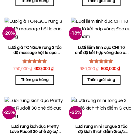
Thêm giỏ hàng
Thêm giỏ hàng
800,000 ₫.
là:
1,200,000 ₫.
là:
650,000 ₫.
930,0
-20%
-18%
Lưỡi giả TONGUE rung 3 tốc
Lưỡi liếm tình dục CHI 10
độ massage hột le cực
chế độ kết hợp vòng đeo cu
sướng
cho nam
Được xếp
Được xếp
Giá
Giá
Giá
Giá
750,000
₫
600,000
₫
980,000
₫
800,000
₫
hạng
gốc
5.00
hiện
hạng
gốc
5.00
hiện
là:
tại
là:
tại
5 sao
5 sao
Thêm giỏ hàng
Thêm giỏ hàng
750,000 ₫.
là:
980,000 ₫.
là:
600,000 ₫.
800,00
-23%
-25%
Lưỡi rung kích dục Pretty
Lưỡi rung mini Tongue 3 tốc
Love Rudolf 30 chế độ cực
độ kích thích điểm G cực