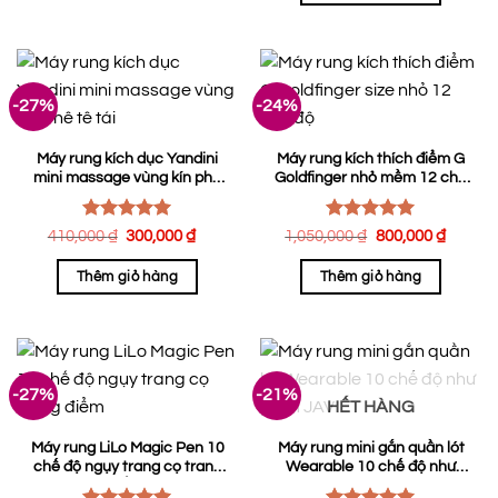
980,0
-27%
-24%
Máy rung kích dục Yandini
Máy rung kích thích điểm G
mini massage vùng kín phê
Goldfinger nhỏ mềm 12 chế
tê tái
độ
Được xếp
Được xếp
Giá
Giá
Giá
Giá
410,000
₫
300,000
₫
1,050,000
₫
800,000
₫
hạng
gốc
5.00
hiện
hạng
5.00
gốc
hiện
là:
tại
là:
tại
5 sao
5 sao
Thêm giỏ hàng
Thêm giỏ hàng
410,000 ₫.
là:
1,050,000 ₫.
là:
300,000 ₫.
800,0
-27%
-21%
HẾT HÀNG
Máy rung LiLo Magic Pen 10
Máy rung mini gắn quần lót
chế độ ngụy trang cọ trang
Wearable 10 chế độ như
điểm
phim JAV