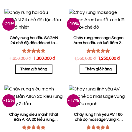
-21%
-19%
Chày rung hai đầu SAGAN
Chày rung massage Sagan
24 chế độ độc đáo có toả
Ares hai đầu có lưỡi liếm 24
nhiệt
chế độ
Được xếp
Được xếp
Giá
Giá
Giá
Giá
1,650,000
₫
1,300,000
₫
1,550,000
₫
1,250,000
₫
hạng
gốc
5.00
hiện
hạng
gốc
5.00
hiện
là:
tại
là:
tại
5 sao
5 sao
Thêm giỏ hàng
Thêm giỏ hàng
1,650,000 ₫.
là:
1,550,000 ₫.
là:
1,300,000 ₫.
1,250
-15%
-17%
Chày rung siêu mạnh Nhật
Chày rung tình yêu AV 160
Bản AIKA 20 kiểu rung
chế độ massage vùng kín
ngoáy 2 đầu
siêu mạnh