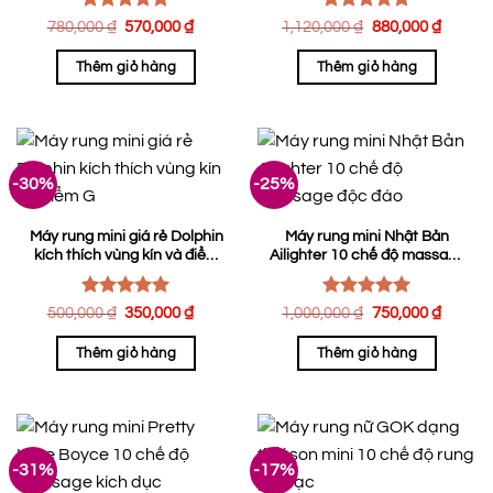
Được xếp
Được xếp
Giá
Giá
Giá
Giá
780,000
₫
570,000
₫
1,120,000
₫
880,000
₫
hạng
gốc
5.00
hiện
hạng
5.00
gốc
hiện
là:
tại
là:
tại
5 sao
5 sao
Thêm giỏ hàng
Thêm giỏ hàng
780,000 ₫.
là:
1,120,000 ₫.
là:
570,000 ₫.
880,0
-30%
-25%
Máy rung mini giá rẻ Dolphin
Máy rung mini Nhật Bản
kích thích vùng kín và điểm
Ailighter 10 chế độ massage
G
độc đáo
Được xếp
Được xếp
Giá
Giá
Giá
Giá
500,000
₫
350,000
₫
1,000,000
₫
750,000
₫
hạng
gốc
5.00
hiện
hạng
5.00
gốc
hiện
là:
tại
là:
tại
5 sao
5 sao
Thêm giỏ hàng
Thêm giỏ hàng
500,000 ₫.
là:
1,000,000 ₫.
là:
350,000 ₫.
750,0
-31%
-17%