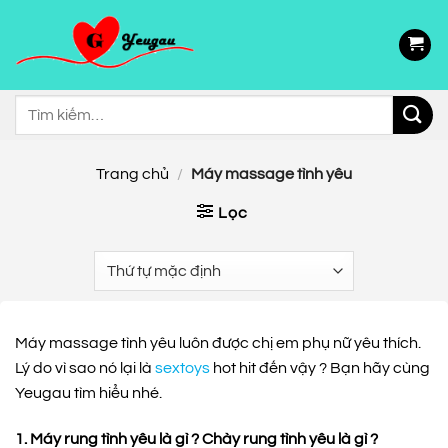
Chuyển
đến
nội
dung
Tìm
kiếm:
Trang chủ
/
Máy massage tình yêu
Lọc
Máy massage tình yêu luôn được chị em phụ nữ yêu thích.
Lý do vì sao nó lại là
sextoys
hot hit đến vậy ? Bạn hãy cùng
Yeugau tìm hiểu nhé.
1. Máy rung tình yêu là gì ? Chày rung tình yêu là gì ?