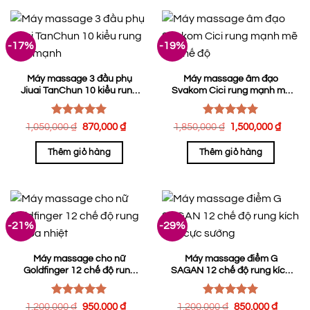
-17%
-19%
Máy massage 3 đầu phụ
Máy massage âm đạo
Jiuai TanChun 10 kiểu rung
Svakom Cici rung mạnh mẽ
siêu mạnh
25 chế độ
Được xếp
Được xếp
Giá
Giá
Giá
Giá
1,050,000
₫
870,000
₫
1,850,000
₫
1,500,000
₫
hạng
5.00
gốc
hiện
hạng
gốc
5.00
hiện
là:
tại
là:
tại
5 sao
5 sao
Thêm giỏ hàng
Thêm giỏ hàng
1,050,000 ₫.
là:
1,850,000 ₫.
là:
870,000 ₫.
1,500
-21%
-29%
Máy massage cho nữ
Máy massage điểm G
Goldfinger 12 chế độ rung
SAGAN 12 chế độ rung kích
có tỏa nhiệt
dục cực sướng
Được xếp
Được xếp
Giá
Giá
Giá
Giá
1,200,000
₫
950,000
₫
1,200,000
₫
850,000
₫