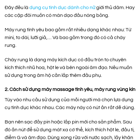
Đây đều là
dụng cụ tình dục dành cho nữ
giới thủ dâm. Hay
các cặp đôi muốn có màn dạo đầu nóng bỏng.
Máy rung tình yêu bao gồm rất nhiều dạng khác nhau: Từ
mini, to dài, lưỡi giả,… Và bao gồm trong đó có cả chày
rung.
Chày rung là dạng máy kích dục có đầu tròn to chuyên
kích thích nhũ hoa, hột le và bên ngoài âm đạo. Nếu muốn
sử dụng trong âm hộ cần lắp thêm đầu phụ.
2. Cách sử dụng máy massage tình yêu, máy rung vùng kín
Tùy vào nhu cầu sử dụng của mỗi người mà chọn lựa dụng
cụ tình dục khác nhau. Các máy này có nút ấn rất dễ dùng.
Bạn nên sạc đầy pin hoặc lắp pin mới cho sản phẩm. Sau
đó ấn nút để sử dụng mát xa cơ thể, kích thích hột le, đầu ti,
điểm G và âm đạo. Dùng xong rửa với nước sạch, lấy khăn