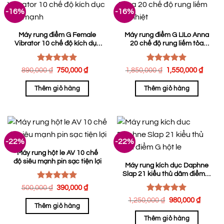
-16%
-16%
Máy rung điểm G Female
Máy rung điểm G LILo Anna
Vibrator 10 chế độ kích dục
20 chế độ rung liếm tỏa
cực mạnh
nhiệt
Được xếp
Được xếp
Giá
Giá
Giá
Giá
890,000
₫
750,000
₫
1,850,000
₫
1,550,000
₫
hạng
gốc
5.00
hiện
hạng
gốc
5.00
hiện
là:
tại
là:
tại
5 sao
5 sao
Thêm giỏ hàng
Thêm giỏ hàng
890,000 ₫.
là:
1,850,000 ₫.
là:
750,000 ₫.
1,550
-22%
-22%
Máy rung hột le AV 10 chế
độ siêu mạnh pin sạc tiện lợi
Máy rung kích dục Daphne
Slap 21 kiểu thủ dâm điểm G
hột le
Được xếp
Giá
Giá
500,000
₫
390,000
₫
hạng
gốc
5.00
hiện
Được xếp
Giá
Giá
1,250,000
₫
980,000
₫
là:
tại
5 sao
Thêm giỏ hàng
hạng
5.00
gốc
hiện
500,000 ₫.
là:
là:
tại
5 sao
390,000 ₫.
Thêm giỏ hàng
1,250,000 ₫.
là: