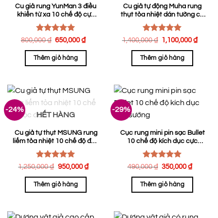
thể.
Cu giả rung YunMan 3 điều
Cu giả tự động Muha rung
khiển từ xa 10 chế độ cực
thụt tỏa nhiệt dán tường có
Các
mạnh
remote
tùy
chọn
Được xếp
Được xếp
Giá
Giá
Giá
Giá
800,000
₫
650,000
₫
1,400,000
₫
1,100,000
₫
có
hạng
gốc
5.00
hiện
hạng
gốc
5.00
hiện
là:
tại
là:
tại
5 sao
5 sao
thể
Thêm giỏ hàng
Thêm giỏ hàng
800,000 ₫.
là:
1,400,000 ₫.
là:
được
650,000 ₫.
1,100
chọn
trên
trang
sản
-24%
-29%
HẾT HÀNG
phẩm
Cu giả tự thụt MSUNG rung
Cục rung mini pin sạc Bullet
liếm tỏa nhiệt 10 chế độ độc
10 chế độ kích dục cực
đáo
sướng
Được xếp
Được xếp
Giá
Giá
Giá
Giá
1,250,000
₫
950,000
₫
490,000
₫
350,000
₫
hạng
5.00
gốc
hiện
hạng
gốc
5.00
hiện
là:
tại
là:
tại
5 sao
5 sao
Thêm giỏ hàng
Thêm giỏ hàng
1,250,000 ₫.
là:
490,000 ₫.
là:
950,000 ₫.
350,00