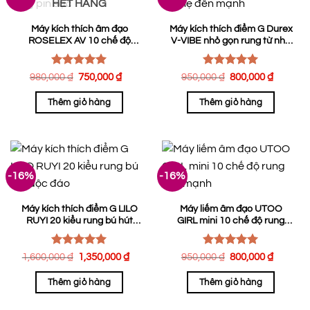
HẾT HÀNG
phẩm
Máy kích thích âm đạo
Máy kích thích điểm G Durex
ROSELEX AV 10 chế độ
V-VIBE nhỏ gọn rung từ nhẹ
rung pin sạc
đến mạnh
Được xếp
Được xếp
Giá
Giá
Giá
Giá
980,000
₫
750,000
₫
950,000
₫
800,000
₫
hạng
gốc
5.00
hiện
hạng
gốc
5.00
hiện
là:
tại
là:
tại
5 sao
5 sao
Thêm giỏ hàng
Thêm giỏ hàng
980,000 ₫.
là:
950,000 ₫.
là:
750,000 ₫.
800,00
-16%
-16%
Máy kích thích điểm G LILO
Máy liếm âm đạo UTOO
RUYI 20 kiểu rung bú hút
GIRL mini 10 chế độ rung
độc đáo
cực mạnh
Được xếp
Được xếp
Giá
Giá
Giá
Giá
1,600,000
₫
1,350,000
₫
950,000
₫
800,000
₫
hạng
gốc
5.00
hiện
hạng
gốc
5.00
hiện
là:
tại
là:
tại
5 sao
5 sao
Thêm giỏ hàng
Thêm giỏ hàng
1,600,000 ₫.
là:
950,000 ₫.
là:
1,350,000 ₫.
800,00