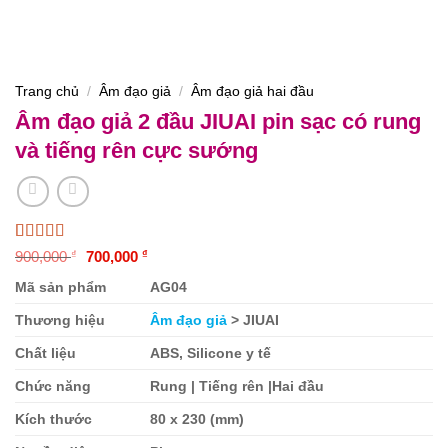
Trang chủ
/
Âm đạo giả
/
Âm đạo giả hai đầu
Âm đạo giả 2 đầu JIUAI pin sạc có rung
và tiếng rên cực sướng
Giá
Giá
4.96
27
trên 5
900,000
₫
700,000
₫
gốc
hiện
dựa trên
là:
tại
đánh giá
Mã sản phẩm
AG04
900,000 ₫.
là:
700,000 ₫.
Thương hiệu
Âm đạo giả
> JIUAI
Chất liệu
ABS, Silicone y tế
Chức năng
Rung | Tiếng rên |Hai đầu
Kích thước
80 x
230
(mm)