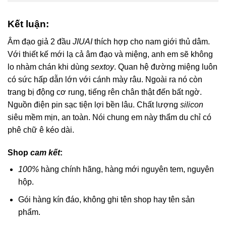
Kết luận:
Âm đạo giả 2 đầu
JIUAI
thích hợp cho nam giới thủ dâm.
Với thiết kế mới lạ cả âm đạo và miệng, anh em sẽ không
lo nhàm chán khi dùng
sextoy
. Quan hệ đường miệng luôn
có sức hấp dẫn lớn với cánh mày râu. Ngoài ra nó còn
trang bị động cơ rung, tiếng rên chân thật đến bất ngờ.
Nguồn điện pin sạc tiện lợi bền lâu. Chất lượng
silicon
siêu mềm mịn, an toàn. Nói chung em này thẩm du chỉ có
phê chữ ê kéo dài.
Shop
cam kết
:
100%
hàng chính hãng, hàng mới nguyên tem, nguyên
hộp.
Gói hàng kín đáo, không ghi tên shop hay tên sản
phẩm.