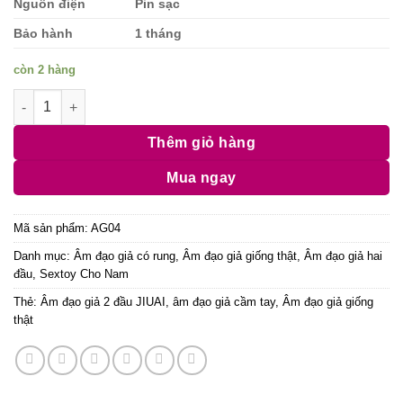
Nguồn điện
Pin sạc
Bảo hành
1 tháng
còn 2 hàng
Âm đạo giả 2 đầu JIUAI pin sạc có rung và tiếng rên cực sướn
Thêm giỏ hàng
Mua ngay
Mã sản phẩm:
AG04
Danh mục:
Âm đạo giả có rung
,
Âm đạo giả giống thật
,
Âm đạo giả hai
đầu
,
Sextoy Cho Nam
Thẻ:
Âm đạo giả 2 đầu JIUAI
,
âm đạo giả cầm tay
,
Âm đạo giả giống
thật