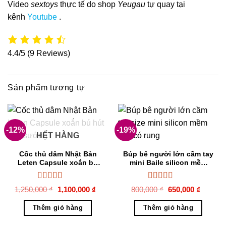
Video
sextoys
thực tế do shop
Yeugau
tự quay tại
kênh
Youtube
.
4.4/5
(9 Reviews)
Sản phẩm tương tự
-12%
-19%
HẾT HÀNG
Cốc thủ dâm Nhật Bản
Búp bê người lớn cầm tay
Leten Capsule xoắn bú
mini Baile silicon mềm
hút cực sướng
mịn có rung
Được xếp
Được xếp
Giá
Giá
Giá
Giá
1,250,000
₫
1,100,000
₫
800,000
₫
650,000
₫
hạng
5.00
gốc
5
hiện
hạng
5.00
gốc
5
hiện
là:
tại
là:
tại
sao
sao
Thêm giỏ hàng
Thêm giỏ hàng
1,250,000 ₫.
là:
800,000 ₫.
là:
1,100,000 ₫.
650,00