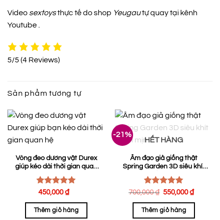
Video
sextoys
thực tế do shop
Yeugau
tự quay tại kênh
Youtube .
5/5
(4 Reviews)
Sản phẩm tương tự
-21%
HẾT HÀNG
Vòng đeo dương vật Durex
Âm đạo giả giống thật
giúp kéo dài thời gian quan
Spring Garden 3D siêu khít
hệ
mềm mịn
Được xếp
Được xếp
Giá
Giá
450,000
₫
700,000
₫
550,000
₫
hạng
5.00
hạng
gốc
5.00
hiện
là:
tại
5 sao
5 sao
Thêm giỏ hàng
Thêm giỏ hàng
700,000 ₫.
là: