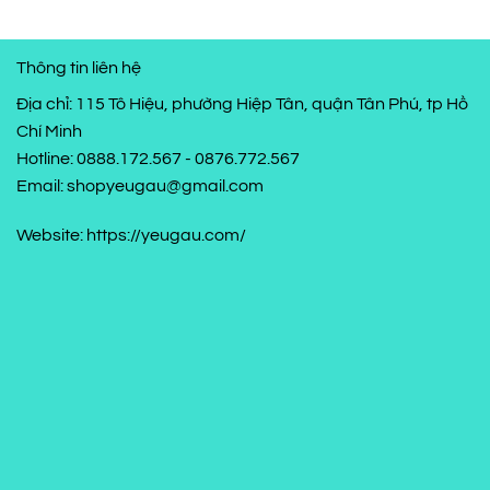
550,00
Thông tin liên hệ
Địa chỉ: 115 Tô Hiệu, phường Hiệp Tân, quận Tân Phú, tp Hồ
Chí Minh
Hotline: 0888.172.567 - 0876.772.567
Email: shopyeugau@gmail.com
Website: https://yeugau.com/