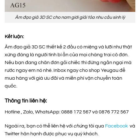
Âm đạo giả 3D SC cho nam giới giải tỏa nhu cầu sinh lý
Kết luận:
Âm đạo giả 3D SC thiết kế 2 đầu có miệng và lưỡi như thật
xứng đáng là người tình bí ẩn của mọi chàng trai cô đơn.
Nếu bạn đang chăn đơn gối chiếc thì đừng ngần ngại mà
rước ngay em nó nhé. Inbox ngay cho shop Yeugau để
mua hàng với giá ưu đãi và miễn phí vận chuyển toàn
quốc.
Thông tin liên hệ:
Hotline , Zalo, WhatsApp: 0888 172 567 và 0876 772 567
Ngoài ra, bạn có thể liên hệ với
chú
ng tôi qua
Facebook
và
Twitter hân hạnh được phục vụ quý khách.