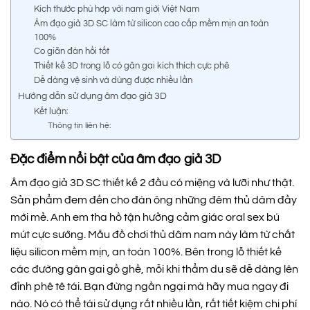
Kích thước phù hợp với nam giới Việt Nam
Âm đạo giả 3D SC làm từ silicon cao cấp mềm mịn an toàn
100%
Co giãn đàn hồi tốt
Thiết kế 3D trong lỗ có gân gai kích thích cực phê
Dễ dàng vệ sinh và dùng được nhiều lần
Hướng dẫn sử dụng âm đạo giả 3D
Kết luận:
Thông tin liên hệ:
Đặc điểm nổi bật của
âm đạo giả 3D
Âm đạo giả 3D SC thiết kế 2 đầu có miệng và lưỡi như thật.
Sản phẩm đem đến cho đàn ông những đêm thủ dâm đầy
mới mẻ. Anh em tha hồ tận hưởng cảm giác oral sex bú
mút cực sướng. Mẫu đồ chơi thủ dâm nam này làm từ chất
liệu silicon mềm mịn, an toàn 100%. Bên trong lỗ thiết kế
các đường gân gai gồ ghề, mỗi khi thẩm du sẽ dễ dàng lên
đỉnh phê tê tái. Bạn đừng ngần ngại mà hãy mua ngay đi
nào. Nó có thể tái sử dụng rất nhiều lần, rất tiết kiệm chi phí