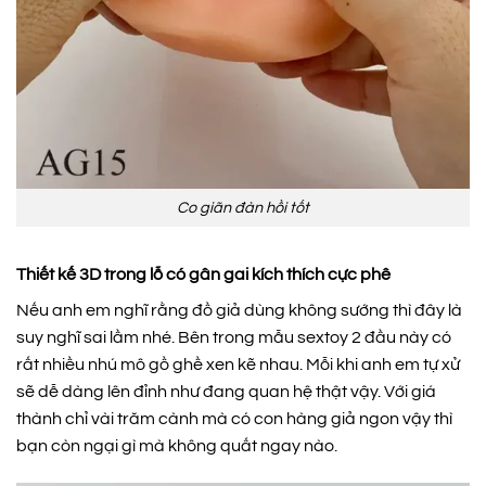
Co giãn đàn hồi tốt
Thiết kế 3D trong lỗ có gân gai kích thích cực phê
Nếu anh em nghĩ rằng đồ giả dùng không sướng thì đây là
suy nghĩ sai lầm nhé. Bên trong mẫu sextoy 2 đầu này có
rất nhiều nhú mô gồ ghề xen kẽ nhau. Mỗi khi anh em tự xử
sẽ dễ dàng lên đỉnh như đang quan hệ thật vậy. Với giá
thành chỉ vài trăm cành mà có con hàng giả ngon vậy thì
bạn còn ngại gì mà không quất ngay nào.