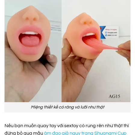
Miệng thiết kế có răng và lưỡi như thật
Nếu bạn muốn quay tay với sextoy có rung rên như thật thì
đừng bỏ qua mẫu
âm đạo giả ngụy trang Shuangmi Cup