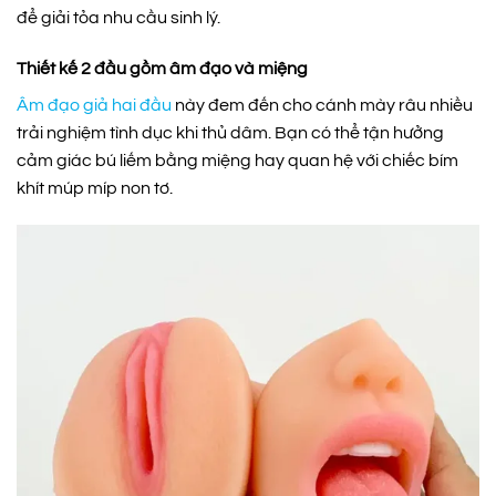
để giải tỏa nhu cầu sinh lý.
Thiết kế 2 đầu gồm âm đạo và miệng
Âm đạo giả hai đầu
này đem đến cho cánh mày râu nhiều
trải nghiệm tình dục khi thủ dâm. Bạn có thể tận hưởng
cảm giác bú liếm bằng miệng hay quan hệ với chiếc bím
khít múp míp non tơ.