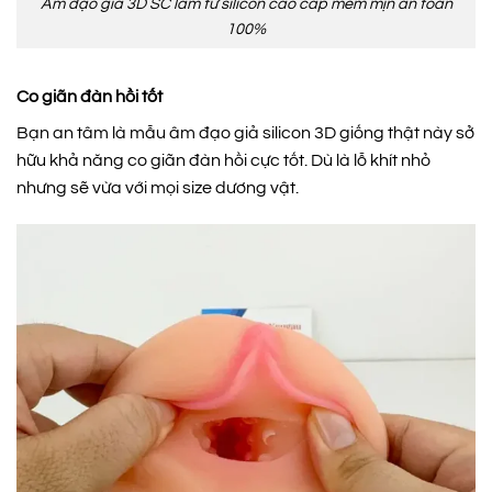
Âm đạo giả 3D SC làm từ silicon cao cấp mềm mịn an toàn
100%
Co giãn đàn hồi tốt
Bạn an tâm là mẫu âm đạo giả silicon 3D giống thật này sở
hữu khả năng co giãn đàn hồi cực tốt. Dù là lỗ khít nhỏ
nhưng sẽ vừa với mọi size dương vật.