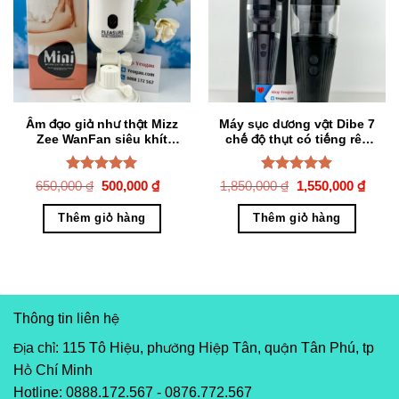
Âm đạo giả như thật Mizz
Máy sục dương vật Dibe 7
Zee WanFan siêu khít
chế độ thụt có tiếng rên
mềm mịn
như thật
Được xếp
Giá
Giá
Được xếp
Giá
Giá
650,000
₫
500,000
₫
1,850,000
₫
1,550,000
₫
gốc
hiện
gốc
hiện
hạng
5.00
hạng
5.00
là:
tại
là:
tại
5 sao
5 sao
Thêm giỏ hàng
Thêm giỏ hàng
650,000 ₫.
là:
1,850,000 ₫.
là:
500,000 ₫.
1,55
Thông tin liên hệ
Địa chỉ: 115 Tô Hiệu, phường Hiệp Tân, quận Tân Phú, tp
Hồ Chí Minh
Hotline: 0888.172.567 - 0876.772.567