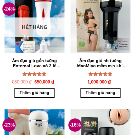
-24%
HẾT HÀNG
Âm đạo giả gắn tường
Âm đạo giả hít tường
Enternal Love có 2 lỗ
ManMiao mềm mịn khít
rung cực phê
như bím gái mới lớn
Được xếp
Giá
Giá
Được xếp
850,000
₫
650,000
₫
1,000,000
₫
gốc
hiện
hạng
5.00
hạng
5.00
là:
tại
5 sao
5 sao
Thêm giỏ hàng
Thêm giỏ hàng
850,000 ₫.
là:
650,000 ₫.
-23%
-16%