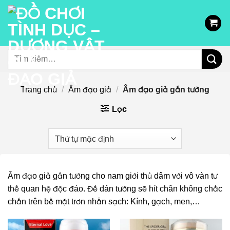
Chuyển
đến
nội
dung
Tìm
kiếm:
Trang chủ
/
Âm đạo giả
/
Âm đạo giả gắn tường
Lọc
Âm đạo giả gắn tường cho nam giới thủ dâm với vô vàn tư
thế quan hệ độc đáo. Đế dán tường sẽ hít chân không chắc
chắn trên bề mặt trơn nhẵn sạch: Kính, gạch, men,…