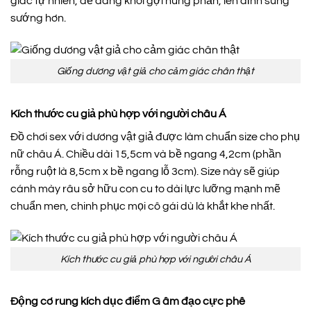
giác tự nhiên, dễ dàng khơi gợi hưng phấn, lên đỉnh sung
sướng hơn.
Giống dương vật giả cho cảm giác chân thật
Kích thước cu giả phù hợp với người châu Á
Đồ chơi sex với dương vật giả được làm chuẩn size cho phụ
nữ châu Á. Chiều dài 15,5cm và bề ngang 4,2cm (phần
rỗng ruột là 8,5cm x bề ngang lỗ 3cm). Size này sẽ giúp
cánh mày râu sở hữu con cu to dài lực lưỡng mạnh mẽ
chuẩn men, chinh phục mọi cô gái dù là khắt khe nhất.
Kích thước cu giả phù hợp với người châu Á
Động cơ rung kích dục điểm G âm đạo cực phê