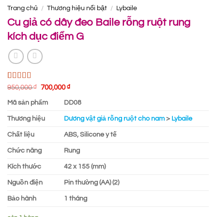
Trang chủ
/
Thương hiệu nổi bật
/
Lybaile
Cu giả có dây đeo Baile rỗng ruột rung
kích dục điểm G
5.00
1
trên 5
Giá
Giá
950,000
₫
700,000
₫
gốc
hiện
dựa trên
là:
tại
đánh giá
Mã sản phẩm
DD08
950,000 ₫.
là:
700,000 ₫.
Thương hiệu
Dương vật giả rỗng ruột cho nam
>
Lybaile
Chất liệu
ABS, Silicone y tế
Chức năng
Rung
Kích thước
42 x
155
(mm)
Nguồn điện
Pin thường (AA) (2)
Bảo hành
1 tháng