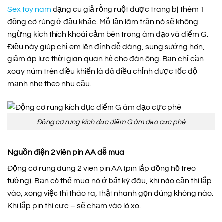
Sex toy nam
dạng cu giả rỗng ruột được trang bị thêm 1
động cơ rùng ở đầu khấc. Mỗi lần lâm trận nó sẽ không
ngừng kích thích khoái cảm bên trong âm đạo và điểm G.
Điều này giúp chị em lên đỉnh dễ dàng, sung sướng hơn,
giảm áp lực thời gian quan hệ cho đàn ông. Bạn chỉ cần
xoay núm trên điều khiển là đã điều chỉnh được tốc độ
mạnh nhẹ theo nhu cầu.
Động cơ rung kích dục điểm G âm đạo cực phê
Nguồn điện 2 viên pin AA dễ mua
Động cơ rung dùng 2 viên pin AA (pin lắp đồng hồ treo
tường). Bạn có thể mua nó ở bất kỳ đâu, khi nào cần thì lắp
vào, xong việc thì tháo ra, thật nhanh gọn đúng không nào.
Khi lắp pin thì cực – sẽ chạm vào lò xo.