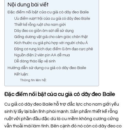
Nội dung bài viết
Đặc điểm nổi bật của cu giả có dây đeo Baile
Ưu điểm vượt trội của cu giả có dây đeo Baile
Thiết kế rỗng ruột cho nam giới
Dây đeo co giãn ôm sát dễ sử dụng
Giống dương vật giả cho cảm giác chân thật
Kích thước cu giả phù hợp với người châu Á
Động cơ rung kích dục điểm G âm đạo cực phê
Nguồn điện 2 viên pin AA dễ mua
Dễ dàng tháo lắp vệ sinh
Hướng dẫn sử dụng cu giả có dây đeo Baile
Kết luận:
Thông tin liên hệ:
Đặc điểm nổi bật của cu giả có dây đeo Baile
Cu giả có dây đeo Baile hỗ trợ đắc lực cho nam giới yếu
sinh lý lấy lại bản lĩnh phái mạnh. Sản phẩm thiết kế rỗng
ruột với phần đầu đặc dù là cu mềm không cương cứng
vẫn thoải mái làm tình. Bên cạnh đó nó còn có dây đeo co