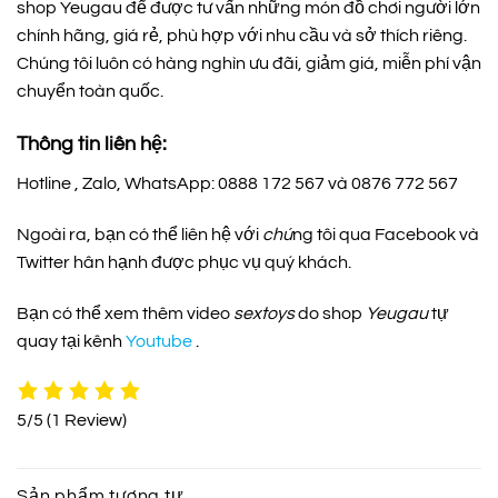
shop Yeugau để được tư vấn những món đồ chơi người lớn
chính hãng, giá rẻ, phù hợp với nhu cầu và sở thích riêng.
Chúng tôi luôn có hàng nghìn ưu đãi, giảm giá, miễn phí vận
chuyển toàn quốc.
Thông tin liên hệ:
Hotline , Zalo, WhatsApp: 0888 172 567 và 0876 772 567
Ngoài ra, bạn có thể liên hệ với
chú
ng tôi qua Facebook và
Twitter hân hạnh được phục vụ quý khách.
Bạn có thể xem thêm video
sextoys
do shop
Yeugau
tự
quay tại kênh
Youtube
.
5/5
(1 Review)
Sản phẩm tương tự