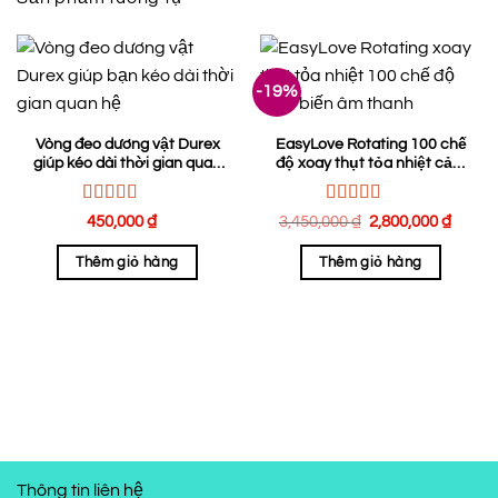
-19%
Vòng đeo dương vật Durex
EasyLove Rotating 100 chế
giúp kéo dài thời gian quan
độ xoay thụt tỏa nhiệt cảm
hệ
biến âm thanh
Được xếp
Được xếp
Giá
Giá
450,000
₫
3,450,000
₫
2,800,000
₫
hạng
5.00
5
hạng
5.00
5
gốc
hiện
sao
sao
là:
tại
Thêm giỏ hàng
Thêm giỏ hàng
3,450,000 ₫.
là:
2,800
Thông tin liên hệ