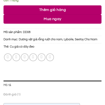
còn 1 hàng
Thêm giỏ hàng
Mua ngay
Mã sản phẩm:
DD08
Danh mục:
Dương vật giả rỗng ruột cho nam
,
Lybaile
,
Sextoy Cho Nam
Thẻ:
Cu giả có dây đeo
Mô tả
Đánh giá (1)