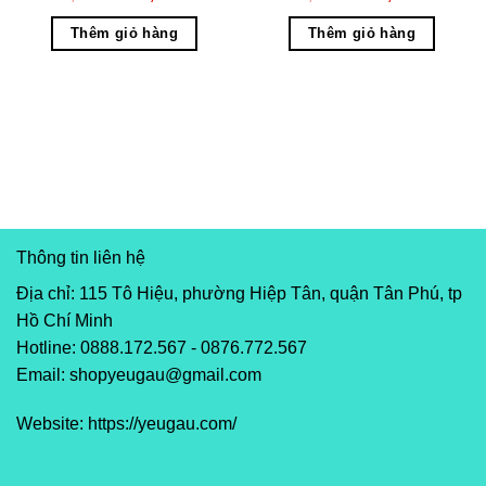
hạng
5.00
gốc
5
hiện
hạng
5.00
gốc
5
hiện
là:
tại
là:
tại
sao
sao
Thêm giỏ hàng
Thêm giỏ hàng
750,000 ₫.
là:
900,000 ₫.
là:
600,000 ₫.
700,00
Thông tin liên hệ
Địa chỉ: 115 Tô Hiệu, phường Hiệp Tân, quận Tân Phú, tp
Hồ Chí Minh
Hotline: 0888.172.567 - 0876.772.567
Email: shopyeugau@gmail.com
Website: https://yeugau.com/