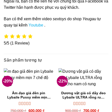
Ngoài ra, bạn có thể liên hệ với
chú
ng tôi qua Facebook và
Twitter hân hạnh được phục vụ quý khách.
Bạn có thể xem thêm video
sextoys
do shop
Yeugau
tự
quay tại kênh
Youtube
.
5/5
(1 Review)
Sản phẩm tương tự
-20%
-22%
Âm đạo giả đèn pin
Dương vật giả có dây đeo
Lybaile Pussy mềm mịn 7
Lybaile ULTRA rỗng ruột
chế độ rung
cho nam có rung
Được xếp
Được xếp
Giá
Giá
Giá
Giá
750,000
₫
600,000
₫
900,000
₫
700,000
₫