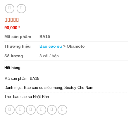
5.00
1
trên 5
90,000
₫
dựa trên
đánh giá
Mã sản phẩm
BA15
Thương hiệu
Bao cao su
> Okamoto
Số lượng
3 cái / hộp
Hết hàng
Mã sản phẩm:
BA15
Danh mục:
Bao cao su siêu mỏng
,
Sextoy Cho Nam
Thẻ:
bao cao su Nhật Bản