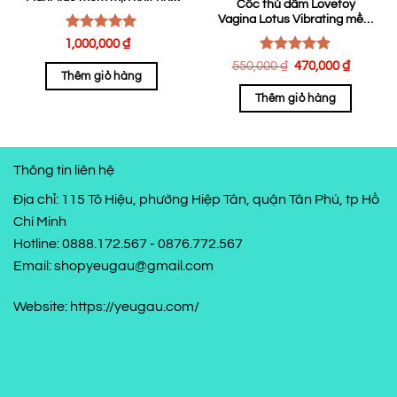
Cốc thủ dâm Lovetoy
bím gái mới lớn
Vagina Lotus Vibrating mềm
khít có rung
Được xếp
1,000,000
₫
hạng
5.00
Được xếp
Giá
Giá
550,000
₫
470,000
₫
5 sao
Thêm giỏ hàng
hạng
gốc
5.00
hiện
là:
tại
5 sao
 ₫.
Thêm giỏ hàng
550,000 ₫.
là:
470,00
Thông tin liên hệ
Địa chỉ: 115 Tô Hiệu, phường Hiệp Tân, quận Tân Phú, tp Hồ
Chí Minh
Hotline: 0888.172.567 - 0876.772.567
Email: shopyeugau@gmail.com
Website: https://yeugau.com/