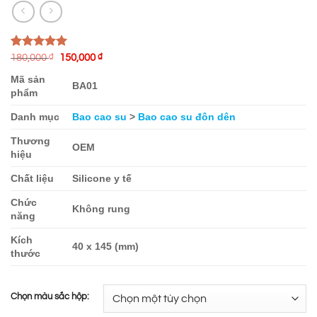
Giá
Giá
5.00
14
trên 5
180,000
₫
150,000
₫
gốc
hiện
dựa trên
là:
tại
Mã sản
đánh giá
BA01
180,000 ₫.
là:
phẩm
150,000 ₫.
Danh mục
Bao cao su
>
Bao cao su đôn dên
Thương
OEM
hiệu
Chất liệu
Silicone y tế
Chức
Không rung
năng
Kích
40 x 145 (mm)
thước
Chọn màu sắc hộp: