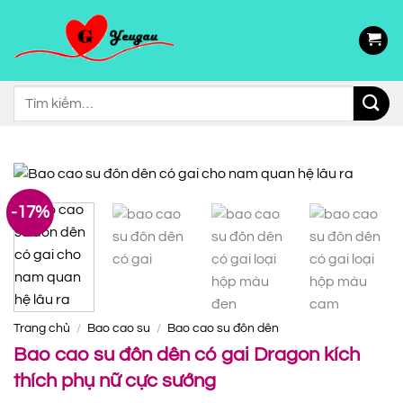
Chuyển
đến
nội
dung
Tìm
kiếm:
-17%
Trang chủ
/
Bao cao su
/
Bao cao su đôn dên
Bao cao su đôn dên có gai Dragon kích
thích phụ nữ cực sướng