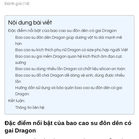
Đánh giá (14)
Nội dung bài viết
Đặc điểm nổi bật của bao cao su đôn dên có gai Dragon
Bao cao su đôn dên Dragon giúp dương vật to dài mạnh mẽ
hơn
Bao cao su kích thích phụ nữ Dragon có size phù hợp người Việt
Bao cao su gai mềm Dragon quan hệ kích thích âm đạo cực
sướng
Bao cao su dùng nhiều lần Dragon có chất liệu silicon an toàn
Bao cao su đồ chơi Dragon dễ dàng vệ sinh, dùng được nhiều
lần
Hướng dẫn sử dụng và bảo quản bao cao su đôn dên có gai
Dragon:
Kết luận:
Thông tin liên hệ:
Đặc điểm nổi bật của bao cao su đôn dên có
gai Dragon