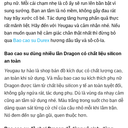
phụ nữ. Mỗi cái chạm nhẹ là cô ấy sẽ run lên bần bật vì
sung sướng. Bạn an tâm là nó mềm, không gây đau rát
hay trầy xước cô bé. Tác dụng tăng hưng phấn quả thực
rất mãnh liệt. Hãy đến với
Yeugau
và cảm nhận nhé. Nếu
bạn muốn quan hệ cảm giác chân thật nhất thì đừng bỏ
qua
Bao cao su Durex
hương dâu tây và sô-cô-la.
Bao cao su dùng nhiều lần Dragon có chất liệu silicon
an toàn
Yeugau
tự hào là shop
bán đồ kích dục
có chất lượng cao,
an toàn khi sử dụng. Và mẫu bao cao su kích thích phụ nữ
Dragon được làm từ chất liệu
silico
n y tế an toàn tuyệt đối,
không gây ngứa rát, tác dụng phụ. Dù là vùng da nhạy cảm
cũng an tâm sử dụng nhé. Màu trắng trong suốt cho bạn dễ
dàng quan sát từng cử chỉ của cậu nhỏ mỗi khi lâm trận.
Nó đem đến sự gần gũi, quen thuộc hơn.