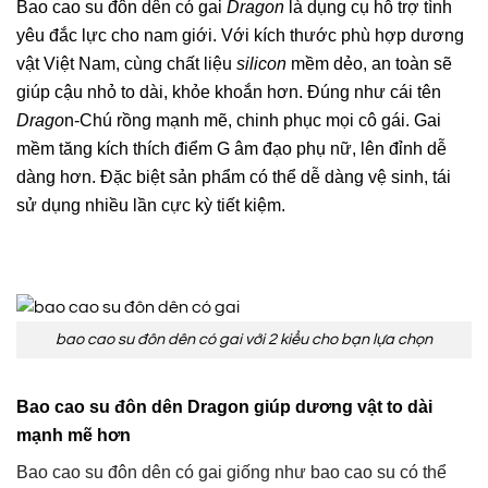
Bao cao su đôn dên có gai
Dragon
là dụng cụ hỗ trợ tình
yêu đắc lực cho nam giới. Với kích thước phù hợp dương
vật Việt Nam, cùng chất liệu
silicon
mềm dẻo, an toàn sẽ
giúp cậu nhỏ to dài, khỏe khoắn hơn. Đúng như cái tên
Drago
n-Chú rồng mạnh mẽ, chinh phục mọi cô gái. Gai
mềm tăng kích thích điểm G âm đạo phụ nữ, lên đỉnh dễ
dàng hơn. Đặc biệt sản phẩm có thể dễ dàng vệ sinh, tái
sử dụng nhiều lần cực kỳ tiết kiệm
.
bao cao su đôn dên có gai với 2 kiểu cho bạn lựa chọn
Bao cao su đôn dên Dragon giúp dương vật to dài
mạnh mẽ hơn
Bao cao su đôn dên có gai giống như bao cao su có thể