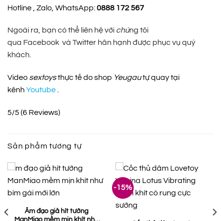
Hotline , Zalo, WhatsApp:
0888 172 567
Ngoài ra, bạn có thể liên hệ với
chú
ng tôi
qua Facebook và Twitter hân hạnh được phục vụ quý
khách.
Video
sextoys
thực tế do shop
Yeugau
tự quay tại
kênh
Youtube
.
5/5
(6 Reviews)
Sản phẩm tương tự
-15%
Âm đạo giả hít tường
ManMiao mềm mịn khít như