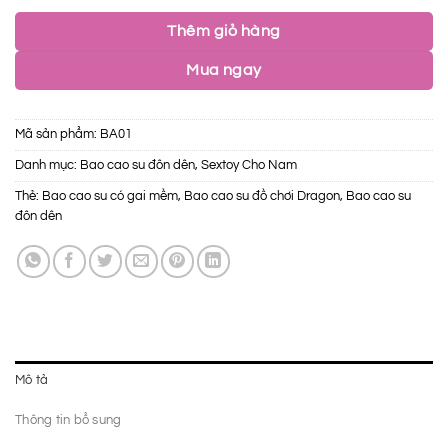
Thêm giỏ hàng
Mua ngay
Mã sản phẩm:
BA01
Danh mục:
Bao cao su đôn dên
,
Sextoy Cho Nam
Thẻ:
Bao cao su có gai mềm
,
Bao cao su đồ chơi Dragon
,
Bao cao su
đôn dên
Mô tả
Thông tin bổ sung